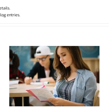
etails.
og entries.
ı
Dershaneye Gitmek Mantıklı mı?
Dershane