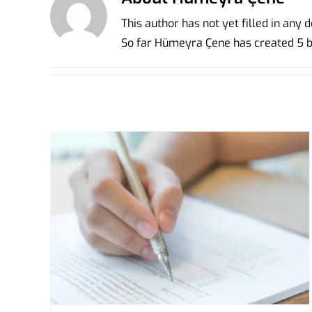
This author has not yet filled in any d
So far Hümeyra Çene has created 5 bl
me
Erken Kayıt Dönemi ve Avantajlar
Dershane