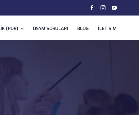
IK (PDR)
ÖSYM SORULARI
BLOG
İLETIŞIM