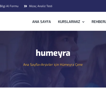
 Bilgi Al Formu
Mizaç Analiz Testi
ANA SAYFA
KURSLARIMIZ
REHBERL
humeyra
Ana Sayfa
»
Arşivler için Hümeyra Çene