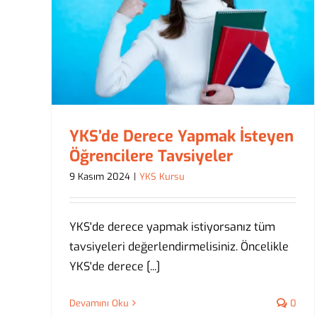
yen
TYT Matematik 0’dan 30 Nete
Nasıl Çıkılır?
YKS Kursu
YKS’de Derece Yapmak İsteyen
Öğrencilere Tavsiyeler
9 Kasım 2024
|
YKS Kursu
YKS'de derece yapmak istiyorsanız tüm
tavsiyeleri değerlendirmelisiniz. Öncelikle
YKS'de derece [...]
Devamını Oku
0